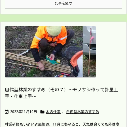
記事を読む
自伐型林業のすすめ（その７）～モノサシ作って計量上
手・仕事上手～


2022年11月10日
木の仕事
,
自伐型林業のすすめ
林業研修もいよいよ最終週。11月にもなると、天気は良くても外は寒