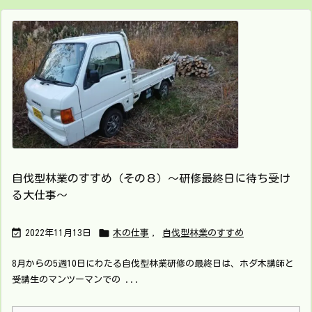
自伐型林業のすすめ（その８）～研修最終日に待ち受け
る大仕事～


2022年11月13日
木の仕事
,
自伐型林業のすすめ
8月からの5週10日にわたる自伐型林業研修の最終日は、ホダ木講師と
受講生のマンツーマンでの ...