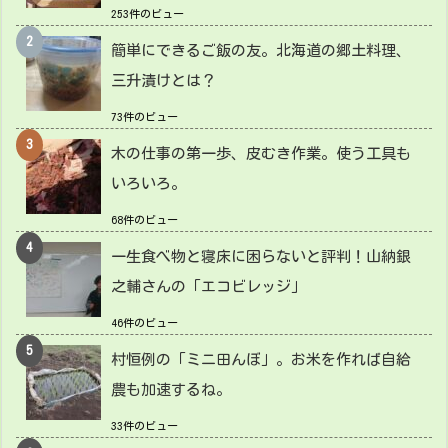
253件のビュー
簡単にできるご飯の友。北海道の郷土料理、
三升漬けとは？
73件のビュー
木の仕事の第一歩、皮むき作業。使う工具も
いろいろ。
68件のビュー
一生食べ物と寝床に困らないと評判！山納銀
之輔さんの「エコビレッジ」
46件のビュー
村恒例の「ミニ田んぼ」。お米を作れば自給
農も加速するね。
33件のビュー