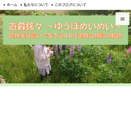
ホーム
私たちについて
このブログについて
無料メルマガ講座のご案内
めいめい企画オンラインショップ


Facebook
Feedly
RSS
遊暮銘々メルカリ
問合せ

メニュ

サイド

前へ

次へ

検索