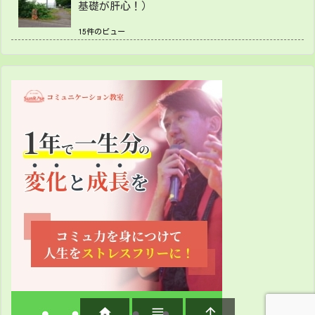
基礎が肝心！）
15件のビュー


