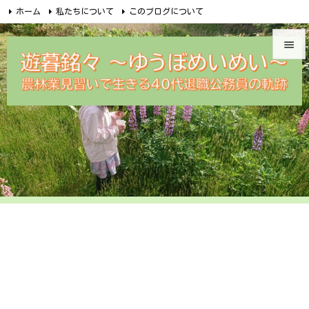
ホーム
私たちについて
このブログについて
無料メルマガ講座のご案内
めいめい企画オンラインショップ


Facebook
Feedly
RSS
遊暮銘々メルカリ
問合せ

メニュ

サイド

前へ

次へ

検索