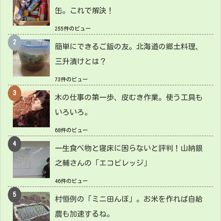
缶。これで解決！
255件のビュー
簡単にできるご飯の友。北海道の郷土料理、
三升漬けとは？
73件のビュー
木の仕事の第一歩、皮むき作業。使う工具も
いろいろ。
68件のビュー
一生食べ物と寝床に困らないと評判！山納銀
之輔さんの「エコビレッジ」
46件のビュー
村恒例の「ミニ田んぼ」。お米を作れば自給
農も加速するね。