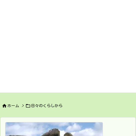


ホーム
>
日々のくらしから