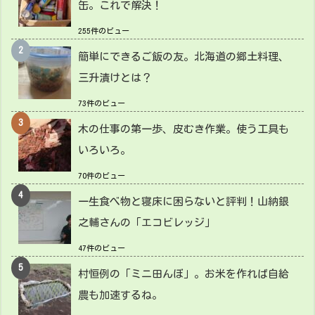
缶。これで解決！
255件のビュー
簡単にできるご飯の友。北海道の郷土料理、
三升漬けとは？
73件のビュー
木の仕事の第一歩、皮むき作業。使う工具も
いろいろ。
70件のビュー
一生食べ物と寝床に困らないと評判！山納銀
之輔さんの「エコビレッジ」
47件のビュー
村恒例の「ミニ田んぼ」。お米を作れば自給
農も加速するね。