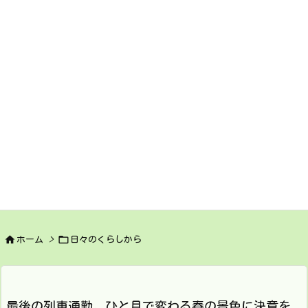


ホーム
>
日々のくらしから
最後の列車通勤。ひと月で変わる春の景色に決意を