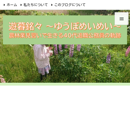
ホーム
私たちについて
このブログについて
無料メルマガ講座のご案内
めいめい企画オンラインショップ


Facebook
Feedly
RSS
遊暮銘々メルカリ
問合せ

メニュ

サイド

前へ

次へ

検索