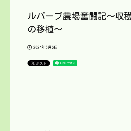
ルバーブ農場奮闘記～収
の移植～

2024年5月6日