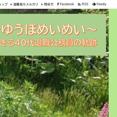

Facebook
Feedly
RSS
ョップ
遊暮銘々メルカリ
問合せ