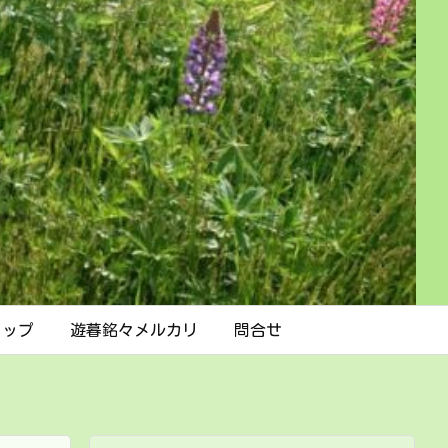
ョップ
遊暮銘々メルカリ
問合せ