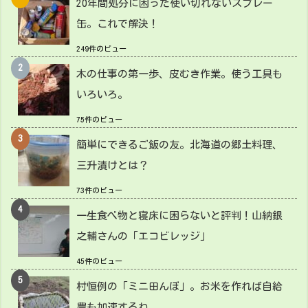
20年間処分に困った使い切れないスプレー
缶。これで解決！
249件のビュー
木の仕事の第一歩、皮むき作業。使う工具も
いろいろ。
75件のビュー
簡単にできるご飯の友。北海道の郷土料理、
三升漬けとは？
73件のビュー
一生食べ物と寝床に困らないと評判！山納銀
之輔さんの「エコビレッジ」
45件のビュー
村恒例の「ミニ田んぼ」。お米を作れば自給
農も加速するね。