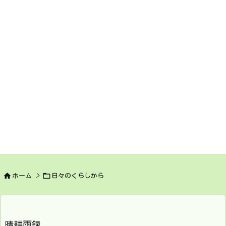


ホーム
>
日々のくらしから
晴耕雨録