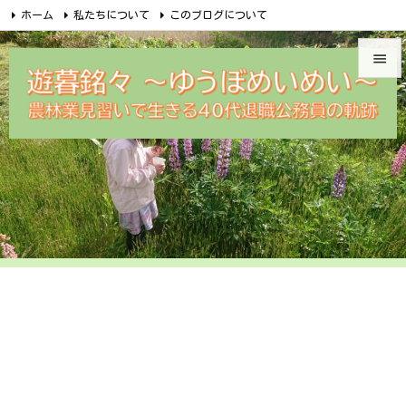
ホーム
私たちについて
このブログについて
無料メルマガ講座のご案内
めいめい企画オンラインショップ


Facebook
Feedly
RSS
遊暮銘々メルカリ
問合せ

メニュ

サイド

前へ

次へ

検索