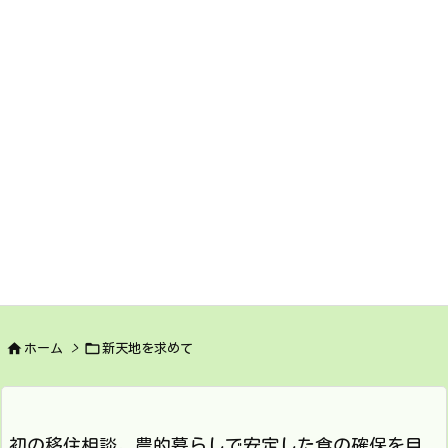


ホーム
>
新天地を求めて
初の移住相談。農的暮らしで安定した食の確保を目