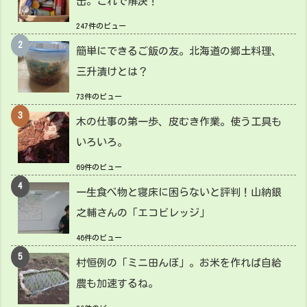
缶。これで解決！
247件のビュー
簡単にできるご飯の友。北海道の郷土料理、
三升漬けとは？
73件のビュー
木の仕事の第一歩、皮むき作業。使う工具も
いろいろ。
69件のビュー
一生食べ物と寝床に困らないと評判！山納銀
之輔さんの「エコビレッジ」
46件のビュー
村恒例の「ミニ田んぼ」。お米を作れば自給
農も加速するね。