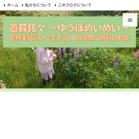
ホーム
私たちについて
このブログについて
無料メルマガ講座のご案内
めいめい企画オンラインショップ


Facebook
Feedly
RSS
遊暮銘々メルカリ
問合せ

メニュ

サイド

前へ

次へ

検索