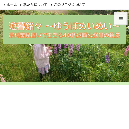
ホーム
私たちについて
このブログについて
無料メルマガ講座のご案内
めいめい企画オンラインショップ


Facebook
Feedly
RSS
遊暮銘々メルカリ
問合せ

メニュ

サイド

前へ

次へ

検索