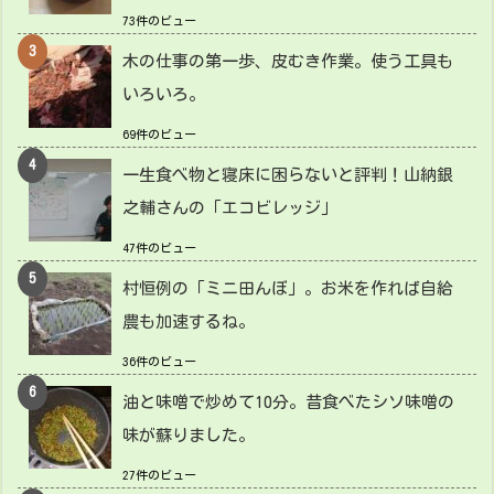
73件のビュー
木の仕事の第一歩、皮むき作業。使う工具も
いろいろ。
69件のビュー
一生食べ物と寝床に困らないと評判！山納銀
之輔さんの「エコビレッジ」
47件のビュー
村恒例の「ミニ田んぼ」。お米を作れば自給
農も加速するね。
36件のビュー
油と味噌で炒めて10分。昔食べたシソ味噌の
味が蘇りました。
27件のビュー