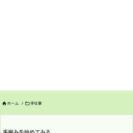


ホーム
>
手仕事
手編みを始めてみる