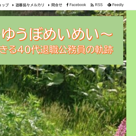

Facebook
Feedly
RSS
ョップ
遊暮銘々メルカリ
問合せ