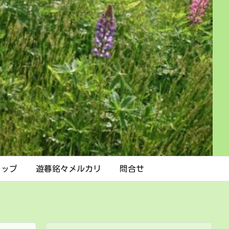
ョップ
遊暮銘々メルカリ
問合せ