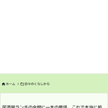


ホーム
>
日々のくらしから
居酒屋ランチの合間に一本の電話。これで本当に前