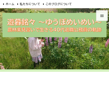
ホーム
私たちについて
このブログについて
無料メルマガ講座のご案内
めいめい企画オンラインショップ


Facebook
Feedly
RSS
遊暮銘々メルカリ
問合せ

メニュ

サイド

前へ

次へ

検索